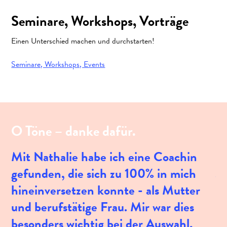
Seminare, Workshops, Vorträge
Einen Unterschied machen und durchstarten!
Seminare, Workshops, Events
O Töne – danke dafür.
Mit Nathalie habe ich eine Coachin
G
gefunden, die sich zu 100% in mich
Ju
hineinversetzen konnte - als Mutter
be
und berufstätige Frau. Mir war dies
be
besonders wichtig bei der Auswahl,
he