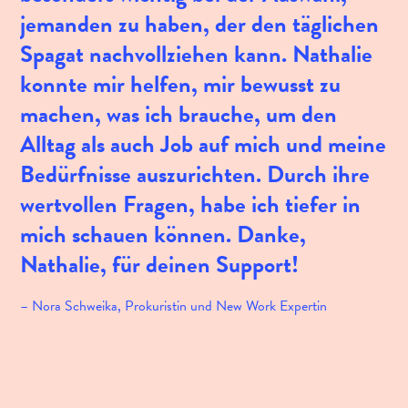
jemanden zu haben, der den täglichen
Su
Spagat nachvollziehen kann. Nathalie
un
konnte mir helfen, mir bewusst zu
ab
machen, was ich brauche, um den
fo
Alltag als auch Job auf mich und meine
U
Bedürfnisse auszurichten. Durch ihre
ar
wertvollen Fragen, habe ich tiefer in
le
mich schauen können. Danke,
–
A
Nathalie, für deinen Support!
–
Nora Schweika, Prokuristin und New Work Expertin